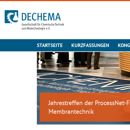
Zur Startseite
STARTSEITE
KURZFASSUNGEN
KONG
Jahrestreffen der ProcessNet
Membrantechnik