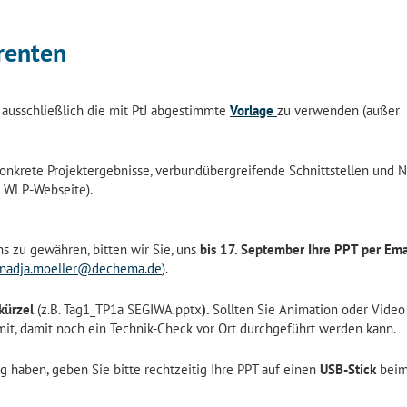
renten
on ausschließlich die mit PtJ abgestimmte
Vorlage
zu verwenden (außer
onkrete Projektergebnisse, verbundübergreifende Schnittstellen und 
r WLP-Webseite).
s zu gewähren, bitten wir Sie, uns
bis 17. September Ihre PPT per Ema
nadja.moeller@dechema.de
).
kürzel
(z.B. Tag1_TP1a SEGIWA.pptx
).
Sollten Sie Animation oder Video
l mit, damit noch ein Technik-Check vor Ort durchgeführt werden kann.
g haben, geben Sie bitte rechtzeitig Ihre PPT auf einen
USB-Stick
bei