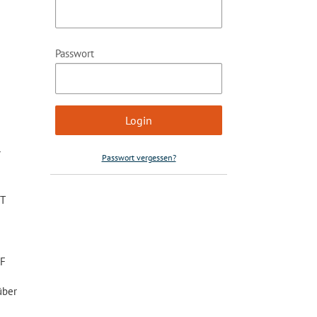
Passwort
r
Passwort vergessen?
PT
BF
über