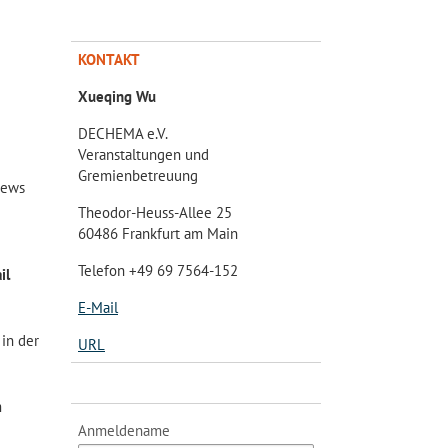
KONTAKT
Xueqing Wu
DECHEMA e.V.
Veranstaltungen und
Gremienbetreuung
News
Theodor-Heuss-Allee 25
60486 Frankfurt am Main
Telefon +49 69 7564-152
il
E-Mail
 in der
URL
m
Anmeldename