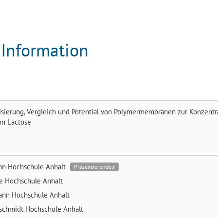
-Information
risierung, Vergleich und Potential von Polymermembranen zur Konzentr
on Lactose
ann
Hochschule Anhalt
Präsentierende:r
ke
Hochschule Anhalt
mann
Hochschule Anhalt
nschmidt
Hochschule Anhalt