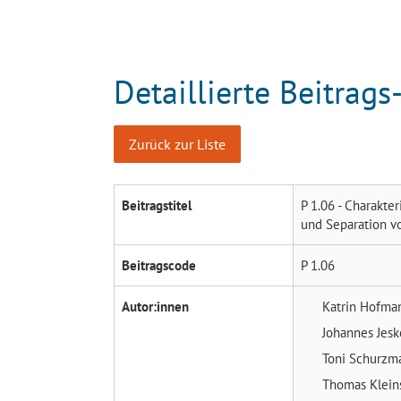
Detaillierte Beitrags
Zurück zur Liste
Beitragstitel
P 1.06 - Charakte
und Separation v
Beitragscode
P 1.06
Autor:innen
Katrin Hofm
Johannes Jes
Toni Schurz
Thomas Klei