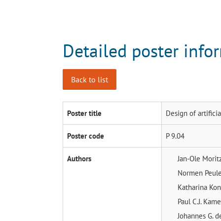
Detailed poster info
Back to list
Poster title
Design of artific
Poster code
P 9.04
Authors
Jan-Ole Mori
Normen Peul
Katharina Ko
Paul C.J. Kam
Johannes G. d