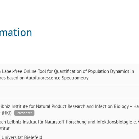
rmation
Label-free Online Tool for Quantification of Population Dynamics in
ures based on Autofluorescence Spectrometry
ibniz Institute for Natural Product Research and Infection Biology – H
e (HKI)
Presenter
bach
Leibniz-Institut für Naturstoff-Forschung und Infektionsbiologie e. V
titut
s
Universität Bielefeld