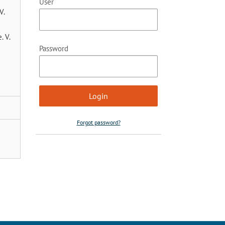
User
V.
. V.
Password
Forgot password?