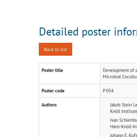
Detailed poster info
Back to list
Poster title
Development of a 
Microbial Cocult
Poster code
P 054
Authors
Jakob Stein
Le
Knöll Institut
Ivan Schlem
Hans-Knöll-Ins
Johann E. Kuf