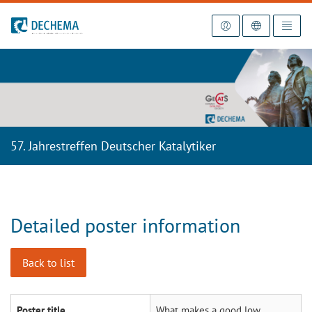
To the homepage
57. Jahrestreffen Deutscher Katalytiker
Detailed poster information
Back to list
Poster title
What makes a good low