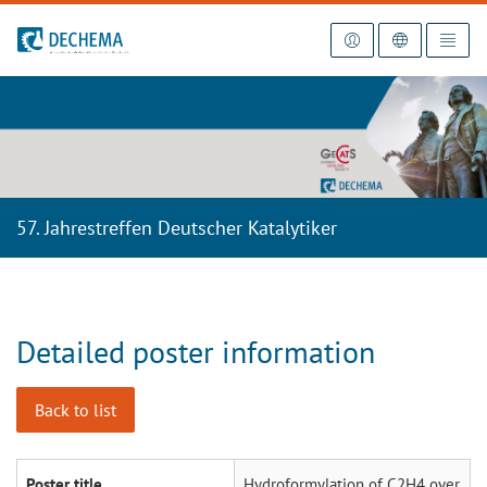
To the homepage
57. Jahrestreffen Deutscher Katalytiker
Detailed poster information
Back to list
Poster title
Hydroformylation of C2H4 over