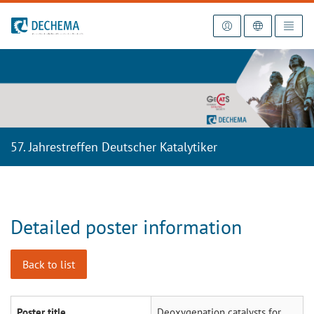
To the homepage
57. Jahrestreffen Deutscher Katalytiker
Detailed poster information
Back to list
Poster title
Deoxygenation catalysts for