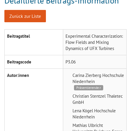
Detaillierte Beitrags-Information
Zurück zur Liste
Beitragstitel
Experimental Characterization:
Flow Fields and Mixing
Dynamics of UFX Turbines
Beitragscode
P3.06
Autor:innen
Carina Zierberg
Hochschule
Niederrhein
Präsentierende:r
Christian Stentzel
Thaletec
GmbH
Lena Kögel
Hochschule
Niederrhein
Mathias Ulbricht