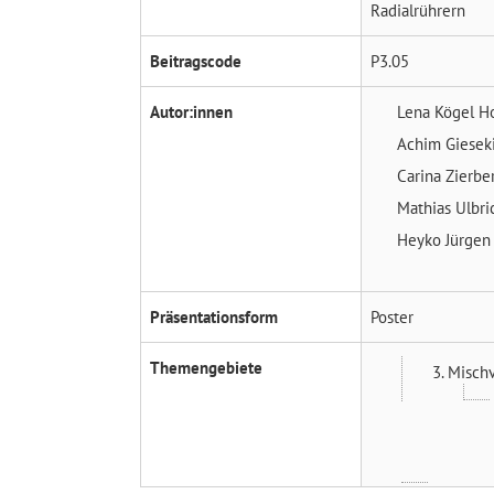
Radialrührern
Beitragscode
P3.05
Autor:innen
Lena Kögel
H
Achim Giesek
Carina Zierb
Mathias Ulbri
Heyko Jürgen
Präsentationsform
Poster
Themengebiete
3. Misch