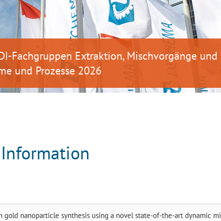
DI-Fachgruppen Extraktion, Mischvorgänge und
me und Prozesse 2026
-Information
in gold nanoparticle synthesis using a novel state-of-the-art dynamic m