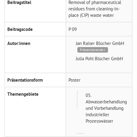
Beitragstitel
Removal of pharmaceutical
residues from cleaning-in-
place (CIP) waste water
Beitragscode
P 09
Autor:innen
Jan Raiser
Blücher GmbH
Präsentierende:r
Julia Pohl
Blücher GmbH
Präsentationsform
Poster
Themengebiete
05.
Abwasserbehandlung
und Vorbehandlung
industrieller
Prozesswässer