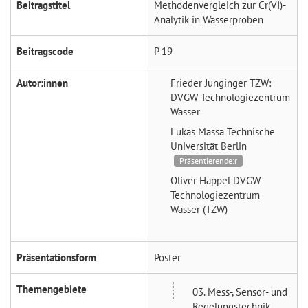
Beitragstitel
Methodenvergleich zur Cr(VI)-
Analytik in Wasserproben
Beitragscode
P 19
Autor:innen
Frieder Junginger
TZW:
DVGW-Technologiezentrum
Wasser
Lukas Massa
Technische
Universität Berlin
Präsentierende:r
Oliver Happel
DVGW
Technologiezentrum
Wasser (TZW)
Präsentationsform
Poster
Themengebiete
03. Mess-, Sensor- und
Regelungstechnik