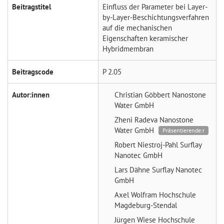
Beitragstitel
Einfluss der Parameter bei Layer-
by-Layer-Beschichtungsverfahren
auf die mechanischen
Eigenschaften keramischer
Hybridmembran
Beitragscode
P 2.05
Autor:innen
Christian Göbbert
Nanostone
Water GmbH
Zheni Radeva
Nanostone
Water GmbH
Präsentierende:r
Robert Niestroj-Pahl
Surflay
Nanotec GmbH
Lars Dähne
Surflay Nanotec
GmbH
Axel Wolfram
Hochschule
Magdeburg-Stendal
Jürgen Wiese
Hochschule