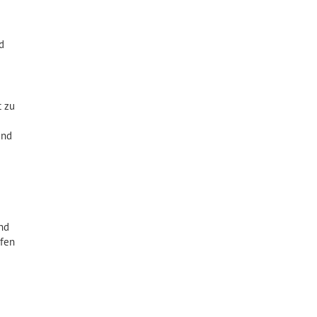
d
t zu
und
und
afen