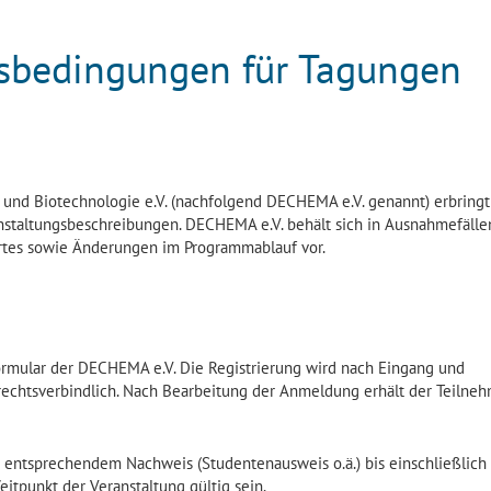
sbedingungen für Tagungen
und Biotechnologie e.V. (nachfolgend DECHEMA e.V. genannt) erbringt
staltungsbeschreibungen. DECHEMA e.V. behält sich in Ausnahmefälle
rtes sowie Änderungen im Programmablauf vor.
rmular der DECHEMA e.V. Die Registrierung wird nach Eingang und
 rechtsverbindlich. Nach Bearbeitung der Anmeldung erhält der Teilne
 entsprechendem Nachweis (Studentenausweis o.ä.) bis einschließlich
itpunkt der Veranstaltung gültig sein.