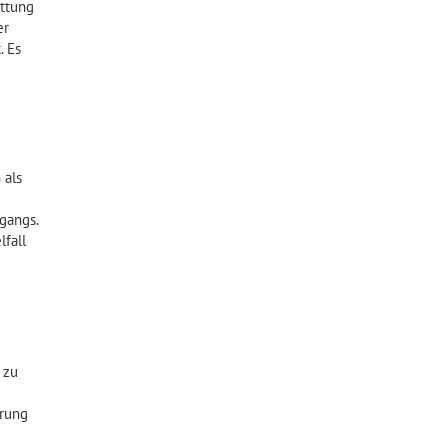
attung
er
. Es
 als
ngangs.
lfall
 zu
erung