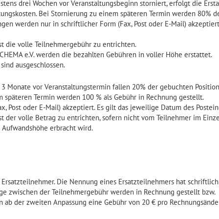
tens drei Wochen vor Veranstaltungsbeginn storniert, erfolgt die Erst
ungskosten. Bei Stornierung zu einem späteren Termin werden 80% d
en werden nur in schriftlicher Form (Fax, Post oder E-Mail) akzeptiert
t die volle Teilnehmergebühr zu entrichten.
ECHEMA e.V. werden die bezahlten Gebühren in voller Höhe erstattet.
sind ausgeschlossen.
 3 Monate vor Veranstaltungstermin fallen 20% der gebuchten Position
m späteren Termin werden 100 % als Gebühr in Rechnung gestellt.
x, Post oder E-Mail) akzeptiert. Es gilt das jeweilige Datum des Postei
 der volle Betrag zu entrichten, sofern nicht vom Teilnehmer im Einze
 Aufwandshöhe erbracht wird.
Ersatzteilnehmer. Die Nennung eines Ersatzteilnehmers hat schriftlich
räge zwischen der Teilnehmergebühr werden in Rechnung gestellt bzw.
n ab der zweiten Anpassung eine Gebühr von 20 € pro Rechnungsänd