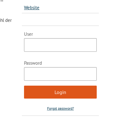
Website
hl der
User
Password
Forgot password?