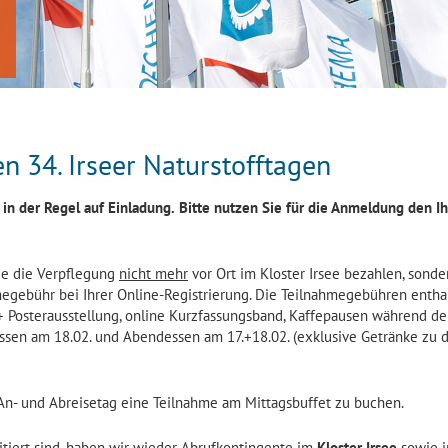
 34. Irseer Naturstofftagen
 in der Regel auf Einladung.
Bitte nutzen Sie für die Anmeldung den I
Sie die Verpflegung
nicht mehr
vor Ort im Kloster Irsee bezahlen, sonde
egebühr bei Ihrer Online-Registrierung. Die Teilnahmegebühren entha
+ Posterausstellung, online Kurzfassungsband, Kaffepausen während de
essen am 18.02. und Abendessen am 17.+18.02. (exklusive Getränke zu 
 An- und Abreisetag eine Teilnahme am Mittagsbuffet zu buchen.
itiert sind, haben wir wieder Abrufkontingente im
Kloster Irsee
sowie 