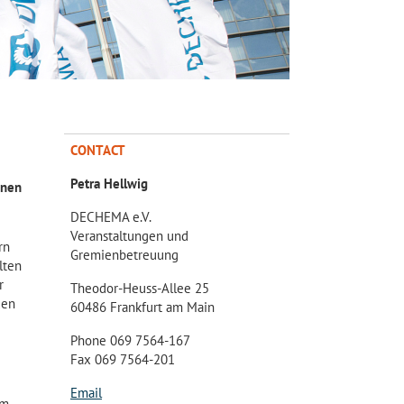
CONTACT
Petra Hellwig
hnen
DECHEMA e.V.
Veranstaltungen und
rn
Gremienbetreuung
lten
r
Theodor-Heuss-Allee 25
den
60486 Frankfurt am Main
Phone 069 7564-167
Fax 069 7564-201
Email
im